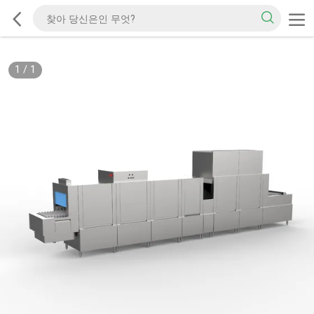
1
/
1