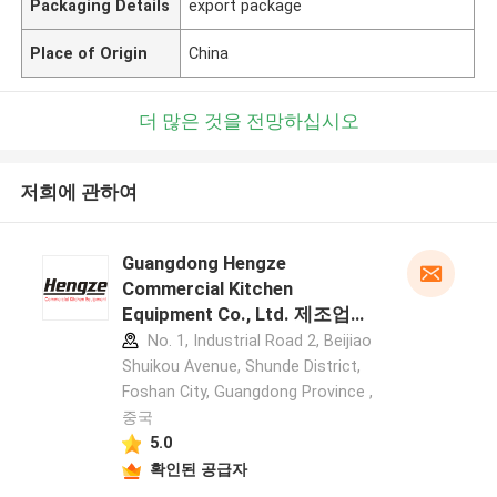
Packaging Details
export package
Place of Origin
China
더 많은 것을 전망하십시오
저희에 관하여
Guangdong Hengze
Commercial Kitchen
Equipment Co., Ltd. 제조업체
프로필
No. 1, Industrial Road 2, Beijiao
Shuikou Avenue, Shunde District,
Foshan City, Guangdong Province ,
중국
5.0
확인된 공급자