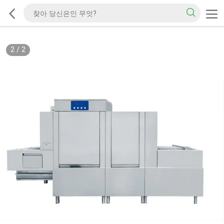
2
/
2