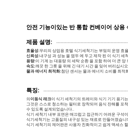
안전 기능이있는 반 통합 컨베이어 상용
제품 설명:
효율성:
우리의 상업용 호텔 식기세척기는 부엌의 운영 효
신뢰성:
내구성 과 성능 을 염두 에 두고 제작 된 이 식기 세
용량:
이 기계 는 대용량 의 세탁 순환 을 포함 하여 더 큰 양
속도:
깨끗 한 그릇 을 위해 긴 대기 시간 을 잊어 버리십시오
물과 에너지 최적화:
첨단 센서는 물과 에너지 소비를 최적
특징:
의
이동식 래크
이 식기 세척기의 트레이와 식기 기기 용기는
그것은 스스로 청소하는 필터로 장착되어 음식 잔해를 포착
수 있도록 설계되었습니다..
식기 세척기 내부 표면은 매끄럽고 접근하기 어려운 구석이
식기세척기는 고품질의 내구성 있는 재료로 만들어졌습니
식기 세척기의 제어판은 사용자 친화적이고 쉽게 액세스 할