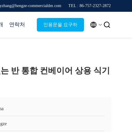
yzhang@hengze-commercialdm.com
TEL : 86-757-2327-2872


개
연락처
인용문을 요구하
세요
는 반 통합 컨베이어 상용 식기
na
gze