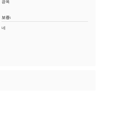
광폭
보증:
네