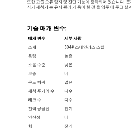
또한 고급 오류 탐지 및 진단 기능이 장착되어 있습니다. 문
식기 세척기 는 유지 관리 가 용이 한 것 을 염두 에 두고 설
기술 매개 변수:
매개 변수
세부 사항
소재
304# 스테인리스 스틸
용량
높은
소음 수준
낮은
보증
네
온도 범위
넓은
세척 주기의 수
다수
래크 수
다수
전력 공급원
전기
안전성
네
힘
전기