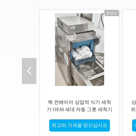
상
동영상
랙 컨베이어 상업적 식기 세척
상
기 OEM 세대 자동 그릇 세척기
위
최고의 가격을 얻으십시오