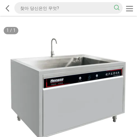
1
/
1