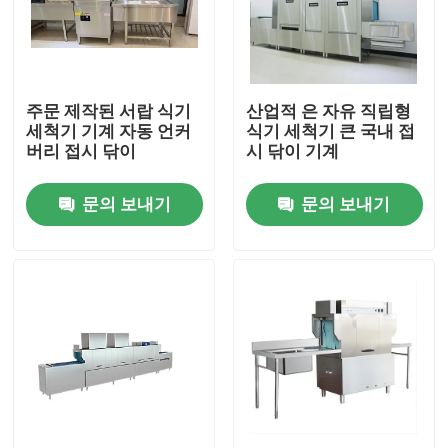
회사 소개
주문 제작된 서랍 식기
산업적 은 자유 직립형
공장 투어
세척기 기계 자동 언커
식기 세척기 큰 국내 접
버리 접시 닦이
시 닦이 기계
품질 관리
문의 보내기
문의 보내기
연락처
견적 요청
상업적 식기 세척기 기계
랙 컨베이어 식기 세척기