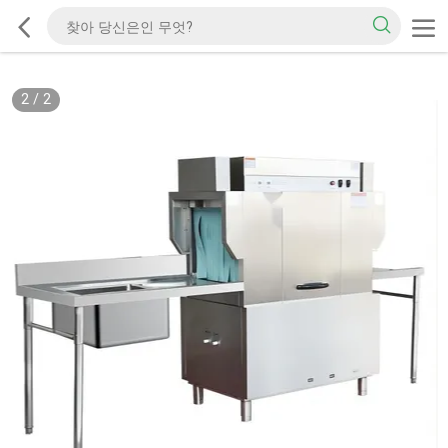
2
/
2