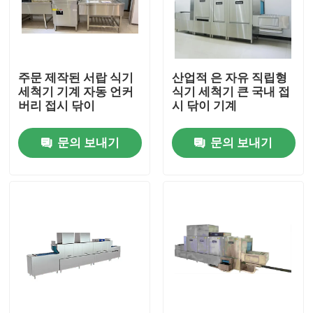
회사 소개
주문 제작된 서랍 식기
산업적 은 자유 직립형
공장 투어
세척기 기계 자동 언커
식기 세척기 큰 국내 접
버리 접시 닦이
시 닦이 기계
품질 관리
문의 보내기
문의 보내기
연락처
견적 요청
상업적 식기 세척기 기계
랙 컨베이어 식기 세척기